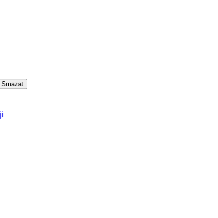
Smazat
i