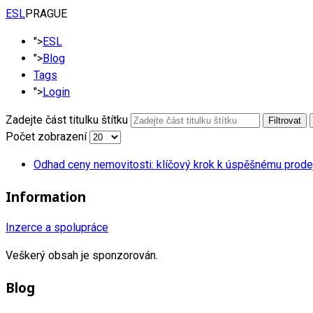
ESL
PRAGUE
">
ESL
">
Blog
Tags
">
Login
Zadejte část titulku štítku
Filtrovat
Počet zobrazení
Odhad ceny nemovitosti: klíčový krok k úspěšnému prodej
Information
Inzerce a spolupráce
Veškerý obsah je sponzorován.
Blog