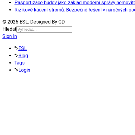
Pasportizace budov jako základ moderní správy nemovit
Rizikové kácení stromů: Bezpečné řešení v náročných p
© 2026 ESL. Designed By GD
Hledat
Sign In
">
ESL
">
Blog
Tags
">
Login