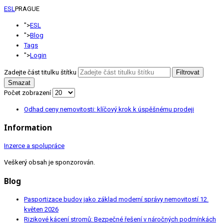
ESL
PRAGUE
">
ESL
">
Blog
Tags
">
Login
Zadejte část titulku štítku
Filtrovat
Smazat
Počet zobrazení
Odhad ceny nemovitosti: klíčový krok k úspěšnému prodeji
Information
Inzerce a spolupráce
Veškerý obsah je sponzorován.
Blog
Pasportizace budov jako základ moderní správy nemovitostí
12.
květen 2026
Rizikové kácení stromů: Bezpečné řešení v náročných podmínkách