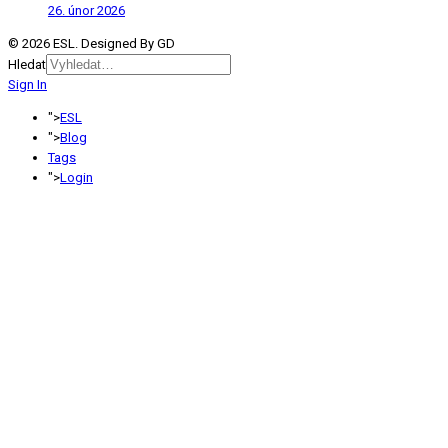
26. únor 2026
© 2026 ESL. Designed By GD
Hledat
Sign In
">
ESL
">
Blog
Tags
">
Login