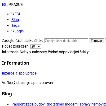
ESL
PRAGUE
">
ESL
Blog
Tags
">
Login
Zadejte část titulku štítku
Filtrovat
Počet zobrazení
Informace
Nebyly nalezeny žádné odpovídající štítky
Information
Inzerce a spolupráce
Veškerý obsah je sponzorován.
Blog
Pasportizace budov jako základ moderní správy nemovit