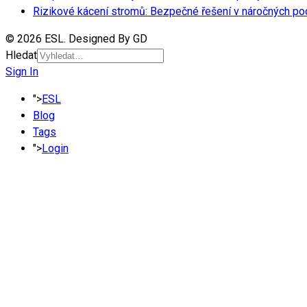
Rizikové kácení stromů: Bezpečné řešení v náročných p
© 2026 ESL. Designed By GD
Hledat
Sign In
">
ESL
Blog
Tags
">
Login