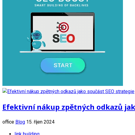
Efektivní nákup zpětných odkazů jak
office
Blog
15. říjen 2024
link building