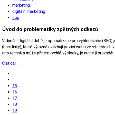
marketing
digitální marketing
seo
Úvod do problematiky zpětných odkazů
V dnešní digitální době je optimalizace pro vyhledávače (SEO) 
(backlinky), které výrazně ovlivňují pozici webu ve výsledcích
tato technika může přinést rychlé výsledky, je nutné ji provádě
Číst dál …
15
16
17
18
19