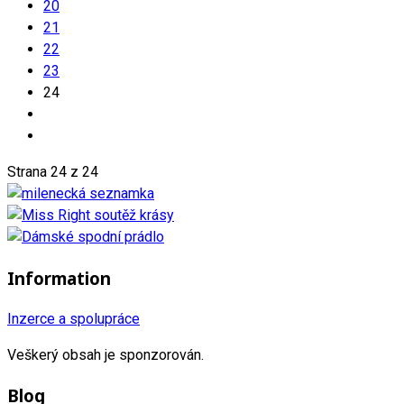
20
21
22
23
24
Strana 24 z 24
Information
Inzerce a spolupráce
Veškerý obsah je sponzorován.
Blog